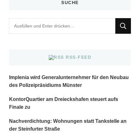
SUCHE
Suchst
du
nach
etwas?
RSS-FEED
Implenia wird Generalunternehmer für den Neubau
des Polizeipräsidiums Münster
KontorQuartier am Dreieckshafen steuert aufs
Finale zu
Nachverdichtung: Wohnungen statt Tankstelle an
der Steinfurter Straße