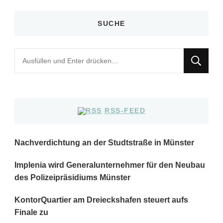
SUCHE
Suchst
du
nach
etwas?
RSS-FEED
Nachverdichtung an der Studtstraße in Münster
Implenia wird Generalunternehmer für den Neubau
des Polizeipräsidiums Münster
KontorQuartier am Dreieckshafen steuert aufs
Finale zu