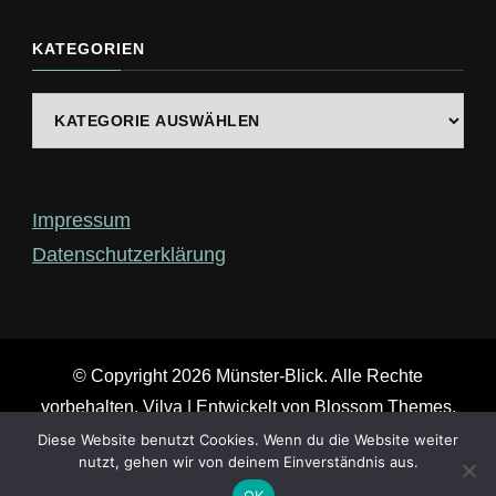
nach
etwas?
KATEGORIEN
Kategorien
Impressum
Datenschutzerklärung
© Copyright 2026
Münster-Blick
. Alle Rechte
vorbehalten.
Vilva | Entwickelt von
Blossom Themes
.
Präsentiert von
WordPress
.
Diese Website benutzt Cookies. Wenn du die Website weiter
nutzt, gehen wir von deinem Einverständnis aus.
OK