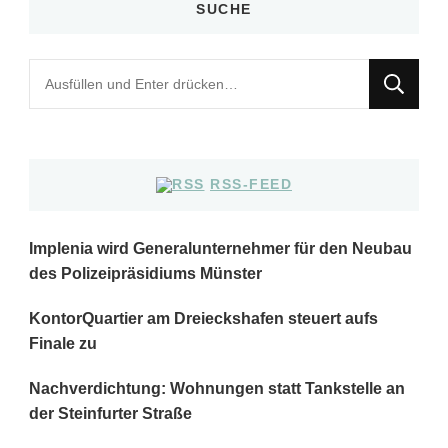
SUCHE
Suchst
du
nach
etwas?
RSS-FEED
Implenia wird Generalunternehmer für den Neubau
des Polizeipräsidiums Münster
KontorQuartier am Dreieckshafen steuert aufs
Finale zu
Nachverdichtung: Wohnungen statt Tankstelle an
der Steinfurter Straße