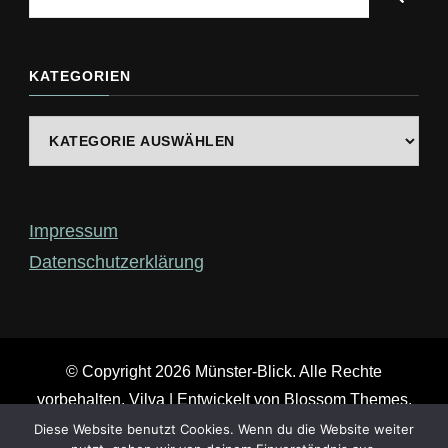
du
nach
etwas?
KATEGORIEN
Kategorien
Impressum
Datenschutzerklärung
© Copyright 2026
Münster-Blick
. Alle Rechte
vorbehalten.
Vilva | Entwickelt von
Blossom Themes
.
Präsentiert von
WordPress
.
Diese Website benutzt Cookies. Wenn du die Website weiter