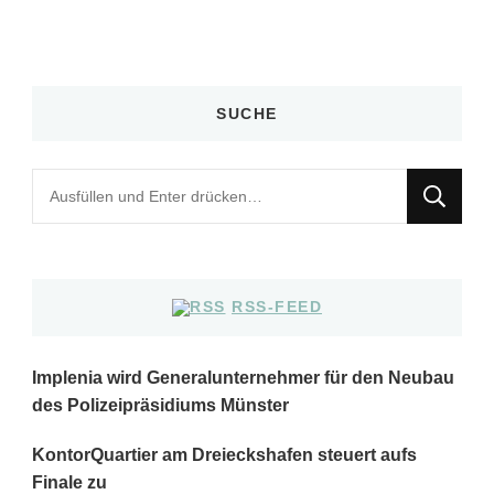
SUCHE
Suchst
du
nach
etwas?
RSS-FEED
Implenia wird Generalunternehmer für den Neubau
des Polizeipräsidiums Münster
KontorQuartier am Dreieckshafen steuert aufs
Finale zu