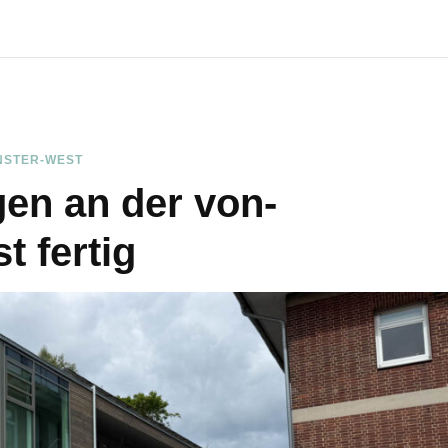
NSTER-WEST
en an der von-
t fertig