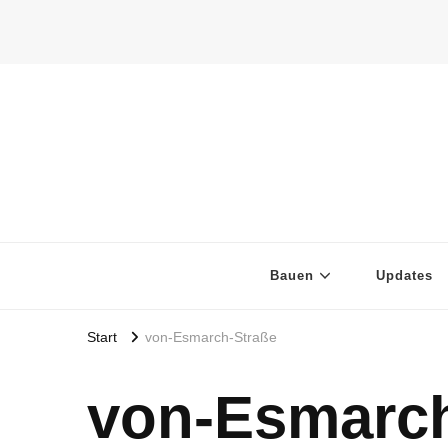
Bauen
Updates
Start
von-Esmarch-Straße
von-Esmarch