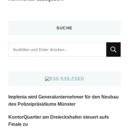
SUCHE
Suchst
du
nach
etwas?
RSS-FEED
Implenia wird Generalunternehmer für den Neubau
des Polizeipräsidiums Münster
KontorQuartier am Dreieckshafen steuert aufs
Finale zu