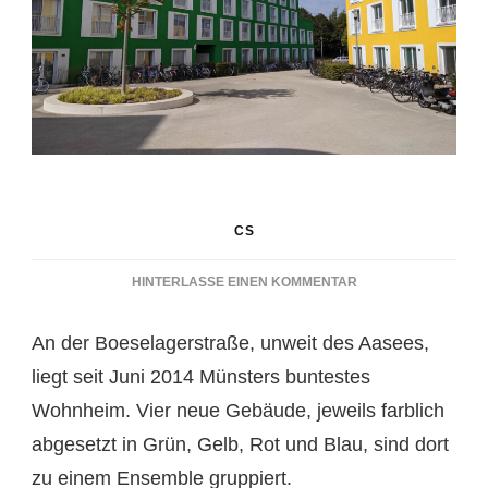
CS
ZU
HINTERLASSE EINEN KOMMENTAR
BUNTES
STUDENTENWOHNE
An der Boeselagerstraße, unweit des Aasees,
IN
AASEE-
liegt seit Juni 2014 Münsters buntestes
NÄHE
Wohnheim. Vier neue Gebäude, jeweils farblich
abgesetzt in Grün, Gelb, Rot und Blau, sind dort
zu einem Ensemble gruppiert.