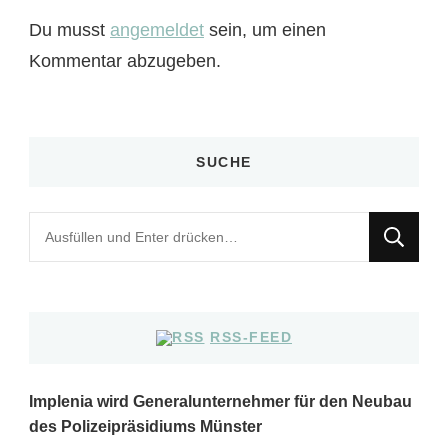
Du musst
angemeldet
sein, um einen
Kommentar abzugeben.
SUCHE
Suchst
du
nach
etwas?
RSS-FEED
Implenia wird Generalunternehmer für den Neubau
des Polizeipräsidiums Münster