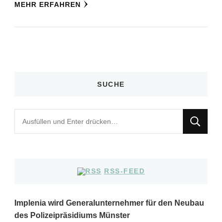
MEHR ERFAHREN
SUCHE
Suchst
du
nach
etwas?
RSS-FEED
Implenia wird Generalunternehmer für den Neubau
des Polizeipräsidiums Münster