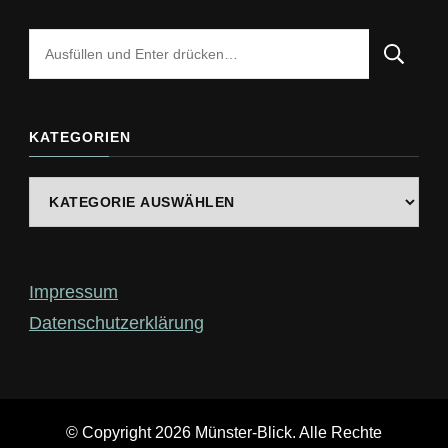
Suchst
du
nach
etwas?
KATEGORIEN
Kategorien
Impressum
Datenschutzerklärung
© Copyright 2026
Münster-Blick
. Alle Rechte