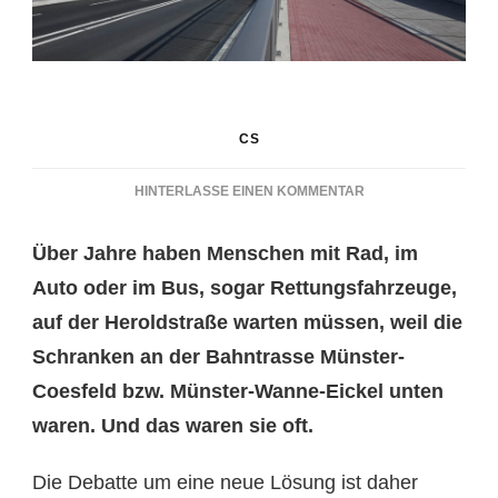
CS
ZU
HINTERLASSE EINEN KOMMENTAR
DIE
NEUE
Über Jahre haben Menschen mit Rad, im
HEROLDSTRASSE I
N M
Auto oder im Bus, sogar Rettungsfahrzeuge,
ECKLENBECK
auf der Heroldstraße warten müssen, weil die
Schranken an der Bahntrasse Münster-
Coesfeld bzw. Münster-Wanne-Eickel unten
waren. Und das waren sie oft.
Die Debatte um eine neue Lösung ist daher