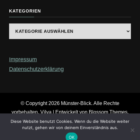
nach
etwas?
KATEGORIEN
Kategorien
Impressum
Datenschutzerklärung
© Copyright 2026
Münster-Blick
. Alle Rechte
vorbehalten.
Vilva | Entwickelt von
Blossom Themes
.
Präsentiert von
WordPress
.
Diese Website benutzt Cookies. Wenn du die Website weiter
nutzt, gehen wir von deinem Einverständnis aus.
OK