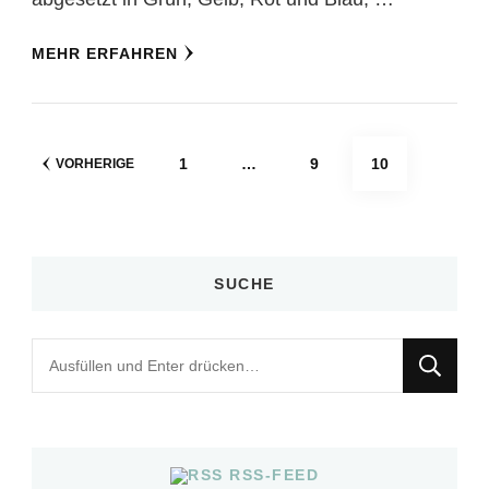
MEHR ERFAHREN
Seitennummerierung
SEITE
SEITE
SEITE
1
…
9
10
VORHERIGE
der
Beiträge
SUCHE
Suchst
du
nach
etwas?
RSS-FEED