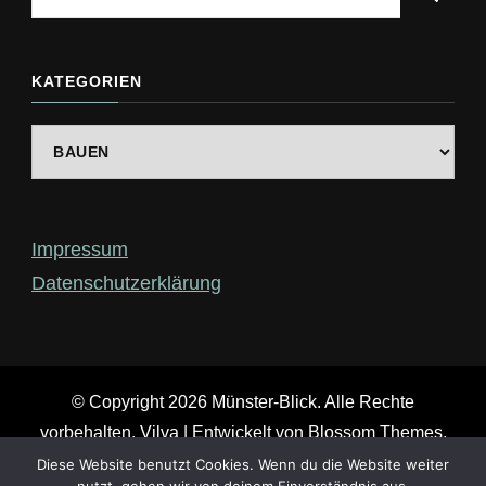
du
nach
etwas?
KATEGORIEN
Kategorien
Impressum
Datenschutzerklärung
© Copyright 2026
Münster-Blick
. Alle Rechte
vorbehalten.
Vilva | Entwickelt von
Blossom Themes
.
Präsentiert von
WordPress
.
Diese Website benutzt Cookies. Wenn du die Website weiter